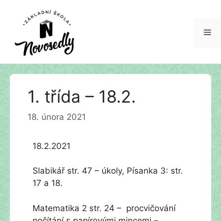
Me
Přeskočit
1. třída – 18.2.
na
obsah
18. února 2021
18.2.2021
Slabikář str. 47 – úkoly, Písanka 3: str.
17 a 18.
Matematika 2 str. 24 – procvičování
počítání s papírovými mincemi –