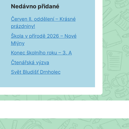
Nedávno přidané
Červen II. oddělení – Krásné
prázdniny!
Škola v přírodě 2026 – Nové
Mlýny
Konec školního roku – 3. A
Čtenářská výzva
Svět Bludišť Drnholec