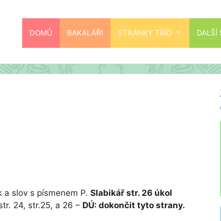
DOMŮ
BAKALÁŘI
STRÁNKY TŘÍD
DALŠÍ
ik a slov s písmenem P.
Slabikář str. 26 úkol
tr. 24, str.25, a 26 –
DÚ: dokončit tyto strany.