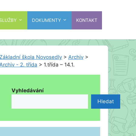
 SLUŽBY
DOKUMENTY
KONTAKT
Základní škola Novosedly
>
Archiv
>
Archiv - 2. třída
>
1.třída – 14.1.
Vyhledávání
Hledat