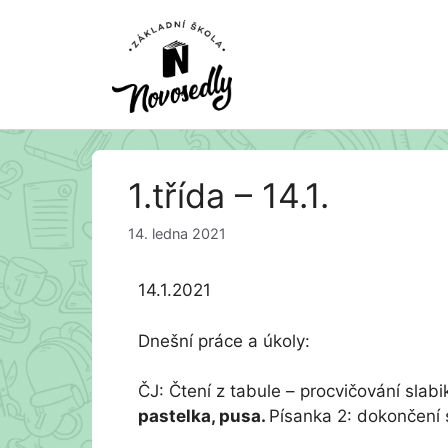
Přeskočit
1.třída – 14.1.
na
obsah
14. ledna 2021
14.1.2021
Dnešní práce a úkoly:
ČJ: Čtení z tabule – procvičování slab
pastelka, pusa.
Písanka 2: dokončení s