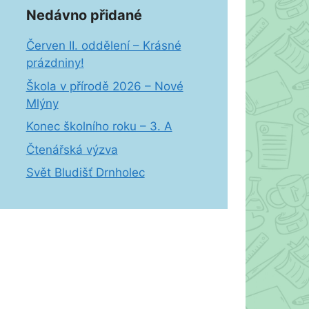
Nedávno přidané
Červen II. oddělení – Krásné
prázdniny!
Škola v přírodě 2026 – Nové
Mlýny
Konec školního roku – 3. A
Čtenářská výzva
Svět Bludišť Drnholec