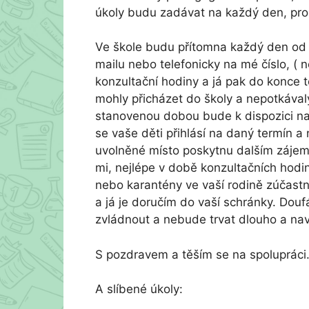
úkoly budu zadávat na každý den, pro
Ve škole budu přítomna každý den od 
mailu nebo telefonicky na mé číslo, ( n
konzultační hodiny a já pak do konce 
mohly přicházet do školy a nepotkával
stanovenou dobou bude k dispozici na 
se vaše děti přihlásí na daný termín a
uvolněné místo poskytnu dalším zájem
mi, nejlépe v době konzultačních hod
nebo karantény ve vaší rodině zúčastn
a já je doručím do vaší schránky. Dou
zvládnout a nebude trvat dlouho a nav
S pozdravem a těším se na spolupráci
A slíbené úkoly: