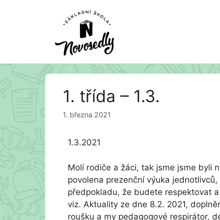
Přeskočit
1. třída – 1.3.
na
obsah
1. března 2021
1.3.2021
Molí rodiče a žáci, tak jsme jsme byli n
povolena prezenční výuka jednotlivců, j
předpokladu, že budete respektovat a
viz. Aktuality ze dne 8.2. 2021, doplněn
roušku a my pedagogové respirátor, de