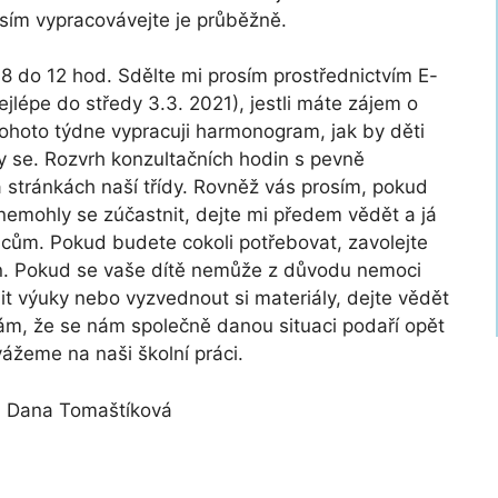
sím vypracovávejte je průběžně.
8 do 12 hod. Sdělte mi prosím prostřednictvím E-
ejlépe do středy 3.3. 2021), jestli máte zájem o
tohoto týdne vypracuji harmonogram, jak by děti
y se. Rozvrh konzultačních hodin s pevně
stránkách naší třídy. Rovněž vás prosím, pokud
 nemohly se zúčastnit, dejte mi předem vědět a já
cům. Pokud budete cokoli potřebovat, zavolejte
in. Pokud se vaše dítě nemůže z důvodu nemoci
it výuky nebo vyzvednout si materiály, dejte vědět
fám, že se nám společně danou situaci podaří opět
ážeme na naši školní práci.
. Dana Tomaštíková