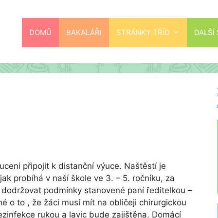
DOMŮ
BAKALÁŘI
STRÁNKY TŘÍD
DALŠÍ
uceni připojit k distanční výuce. Naštěstí je
ak probíhá v naší škole ve 3. – 5. ročníku, za
 dodržovat podmínky stanovené paní ředitelkou –
é o to , že žáci musí mít na obličeji chirurgickou
zinfekce rukou a lavic bude zajištěna. Domácí